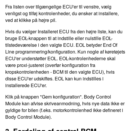
Fra listen over tilgængelige ECU'er til venstre, vælg
venligst og tilføj kontrolenheder, du ønsker at installere,
ved at klikke på højre pil.
Hvis du vælger Installeret ECU fra den højre liste, kan du
bruge EOL-knappen til at indstille eller nulstille EOL-
tilstedeværelse i den valgte ECU. EOL betyder End Of
Line programmering/konfiguration. Kun nogle af køretøjets
ECU'er understøtter EOL. EOL-kontrolenhederne skal
være proxi-justeret (overfør konfiguration fra
kropskontrolenheden - BCM til den valgte ECU), hvis
disse ECU'er udskiftes. EOL kan kun indstilles i
installerede ECU'er.
Klik på knappen "Gem konfiguration". Body Control
Module kan afvise skriveanmodning, hvis nye data ikke er
gyldige for bilen (f.eks. motorkontrolenhed ikke defineret i
Body Control Module).
3. Fordeling af central BCM-